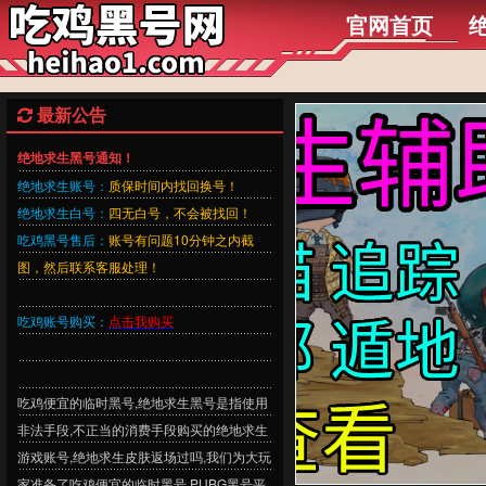
官网首页
最新公告
绝地求生黑号通知！
绝地求生账号：
质保时间内找回换号！
绝地求生白号：
四无白号，不会被找回！
吃鸡黑号售后：
账号有问题10分钟之内截
图，然后联系客服处理！
吃鸡账号购买：
点击我购买
吃鸡便宜的临时黑号,绝地求生黑号是指使用
非法手段,不正当的消费手段购买的绝地求生
游戏账号,绝地求生皮肤返场过吗,我们为大玩
家准备了吃鸡便宜的临时黑号,PUBG黑号平