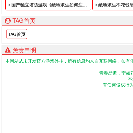
国产独立塔防游戏《绝地求生如何注册账号》登陆Steam平台，免费试玩版即将上线！
绝地求生不花钱能打排位吗
TAG首页
TAG首页
免责申明
本网站从未开发官方游戏外挂，所有信息均来自互联网络，如有侵
由彼方工作室独立开发的塔防游戏《绝地求生如何注册账号》现已
PUBG便宜的账号
青春易逝，宁如
本
有任何侵权行为联