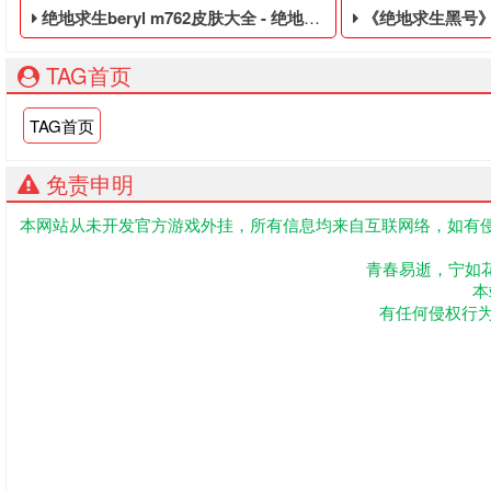
绝地求生beryl m762皮肤大全 - 绝地求生便宜的皮肤白号
《绝地求生黑号》-钢铁收割:完整版预计将于10
TAG首页
TAG首页
免责申明
本网站从未开发官方游戏外挂，所有信息均来自互联网络，如有侵
绝地求生便宜的皮肤白号,绝地求生黑号是指使用非法手段,不正当的
《绝地求生黑号》由K
青春易逝，宁如
本
有任何侵权行为联