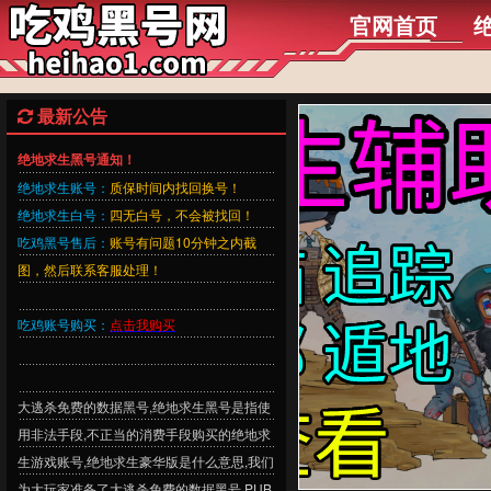
官网首页
最新公告
绝地求生黑号通知！
绝地求生账号：
质保时间内找回换号！
绝地求生白号：
四无白号，不会被找回！
吃鸡黑号售后：
账号有问题10分钟之内截
图，然后联系客服处理！
吃鸡账号购买：
点击我购买
大逃杀免费的数据黑号,绝地求生黑号是指使
用非法手段,不正当的消费手段购买的绝地求
生游戏账号,绝地求生豪华版是什么意思,我们
为大玩家准备了大逃杀免费的数据黑号,PUB