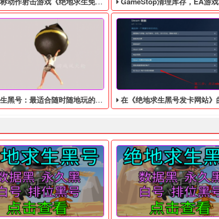
作射击游戏《绝地求生免费辅助》今日登陆主机平台
GameStop清理库存，EA游戏《圣歌》以1
最适合随时随地玩的游戏，支持跨平台多人对战，不怕找不到对战玩家。
在《绝地求生黑号发卡网站》的网络版中，有一个非常
 四无白号，不会被找回！ 吃鸡黑号售后： 黑号有问题10分钟之内截图
6年，世界上突然出现了一个巨型的黑洞，科学家们无法解释这个现象
据外媒Kotaku报道，美国游
作为一款游戏圈超级火的游戏，可以说深深吸引了很多的小伙伴，不
布《 绝地求生黑号》将于10月8日登陆Switch平台！最适合随时随地玩
在《绝地求生黑号发卡网站》