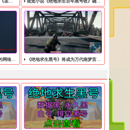
美分售出
视觉小说《绝地求生百年黑号收》确认登陆Switch，特别版售价9350日元
完善的系统
《绝地求生黑号》将成为万代南梦宫RPG系列作品的巨大进步
，然后联系客服处理！ 黑号QQ客服： 1600445187
。玩家将操控超自然科学研究组织（SRO）队员“覃舒雅”，前往事
戏零售商GameStop正在清理库存，将EA游戏《圣歌》以1美分的
出版商Idea Factory今日宣布，男孩间友情为主
过想要玩这个游戏的话，还是需要先去购买一个绝地求生账号​的，
的智育游戏可能有几十年历史的俄罗斯块。在今天(8月12日)凌晨举行的任
的网络版中，有一个非常完善的系统，游戏中的职业和技能系统非常
从多方面来看，《绝地求生黑号》将成为万代南梦宫R