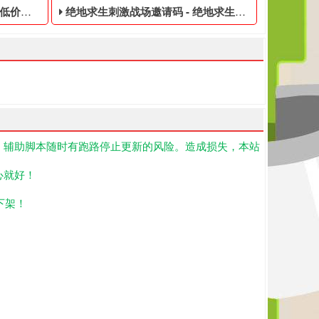
久黑号
绝地求生刺激战场邀请码 - 绝地求生低价的皮肤黑号
！辅助脚本随时有跑路停止更新的风险。造成损失，本站
期暂未公布。
买的绝地求生游戏账号,绝地求生英文名id,我们为大玩家准备了PUB
号是指使用非法手段,不正当的消费手段购买的绝地求生游戏账号,绝地
绝地求生低价的皮肤黑号,绝地求生黑号是指使用非法手
心就好！
下架！