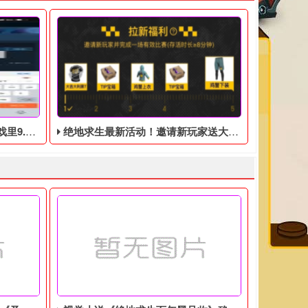
DLC礼包
绝地求生最新活动！邀请新玩家送大吉大利黑T！
每天签到就行了，白嫖好东西，假如实在是没有电脑没有时间可以
黑号网，给大家带来绝地求生虎牙“鸡斯卡宝典”的福利活动。
里9.9美元的DLC礼包，礼包内容包括：MK14皮肤+1050G游
绝地求生免费周，签到免费领取社区礼包，邀请绑定新