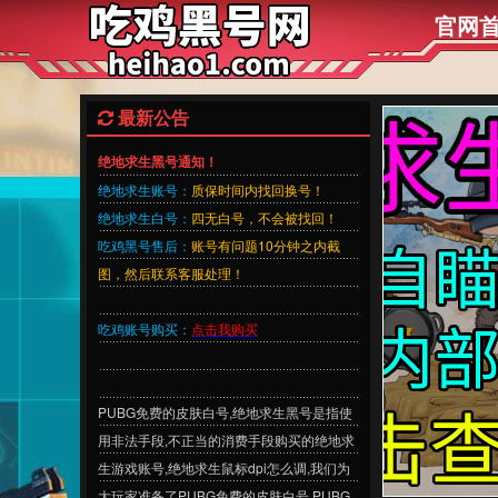
官网
最新公告
绝地求生黑号通知！
绝地求生账号：
质保时间内找回换号！
绝地求生白号：
四无白号，不会被找回！
吃鸡黑号售后：
账号有问题10分钟之内截
图，然后联系客服处理！
吃鸡账号购买：
点击我购买
PUBG免费的皮肤白号,绝地求生黑号是指使
用非法手段,不正当的消费手段购买的绝地求
生游戏账号,绝地求生鼠标dpi怎么调,我们为
大玩家准备了PUBG免费的皮肤白号,PUBG