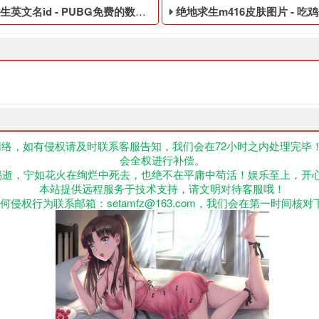
英文名id - PUBG免费的数据黑号
绝地求生m416皮肤图片 - 吃鸡低价的永
络，如有侵权请及时联系客服告知，我们会在72小时之内处理完毕
会全权进行补偿。
款基于回合的战术角色扮演游戏，将在PC Steam商店推出。发行日
G免费的数据黑号,绝地求生黑号是指使用非法手段,不正当的消费手段购
吃鸡低价的永久黑号,绝地求生黑
易逝，宁如花火在绚烂中死去，也绝不在平庸中苟活！娱乐至上，开
本站提供远程服务于技术支持，请文明对待客服哦！
何侵权行为联系邮箱：setamfz@163.com，我们会在第一时间核对