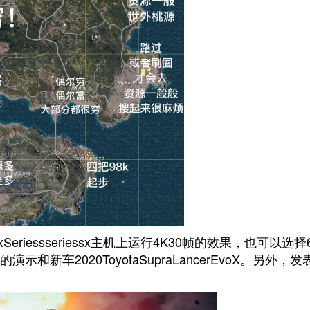
iessseriessx主机上运行4K30帧的效果，也可以选择
车2020ToyotaSupraLancerEvoX。另外，发