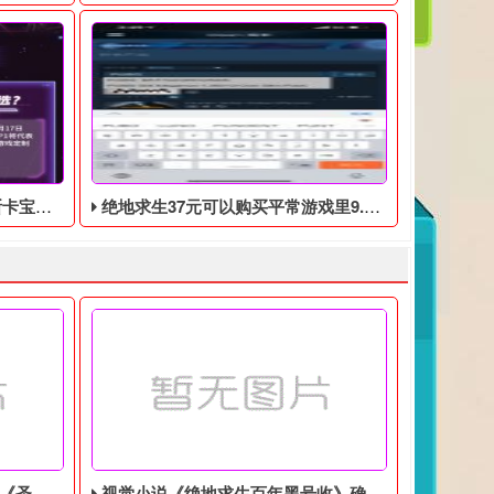
0月17日开始
绝地求生37元可以购买平常游戏里9.9美元的DLC礼包
美分售出
视觉小说《绝地求生百年黑号收》确认登陆Switch，特别版售价9350日元