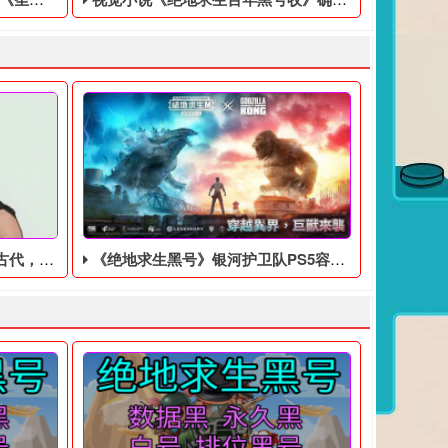
为国王呢？
《绝地求生黑号》银河护卫队PS5容量泄漏可提前2天预加载