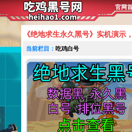
官网
《绝地求生永久黑号​》实机演示，
当前栏目：
吃鸡白号